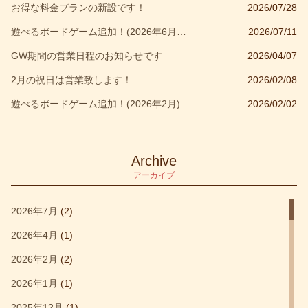
お得な料金プランの新設です！
2026/07/28
ウォレット
(1)
遊べるボードゲーム追加！(2026年6月～7月)
2026/07/11
ウォーハンマー
(1)
GW期間の営業日程のお知らせです
2026/04/07
オルビス
(1)
2月の祝日は営業致します！
2026/02/08
カウンティング
(1)
遊べるボードゲーム追加！(2026年2月)
2026/02/02
カタン
(2)
カタンの開拓者たち
(1)
キッズ部門大賞受賞作品
(1)
Archive
アーカイブ
キャッスルクラッシュ
(1)
キングオブニューヨーク
(1)
2026年7月
(2)
クアックサルバー
(1)
2026年4月
(1)
クォーリアーズ
(1)
2026年2月
(2)
クトゥルフウォーズ
(1)
2026年1月
(1)
コロッセオ
(1)
2025年12月
(1)