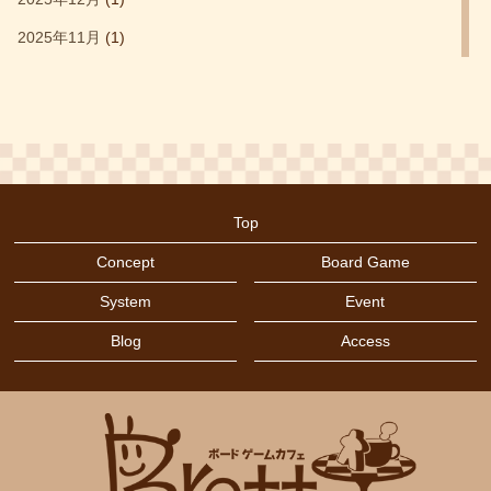
サグラダ
(1)
2025年11月
(1)
シタデルカラー
(1)
2025年9月
(1)
セットコレクション
(5)
2025年5月
(1)
タイル配置
(6)
2025年3月
(2)
デッキ構築
(4)
2024年11月
(1)
トワイライトインペリウム
(1)
Top
2024年9月
(1)
ドイツ年間ゲーム大賞2019
(1)
Concept
Board Game
2024年5月
(1)
ドミニオン
(2)
System
Event
2024年4月
(1)
ハートオブクラウン
(2)
Blog
Access
2024年3月
(1)
バッティング
(3)
2024年1月
(1)
バニーキングダム
(1)
2023年12月
(1)
バランスゲーム
(1)
2023年10月
(1)
バランス系
(1)