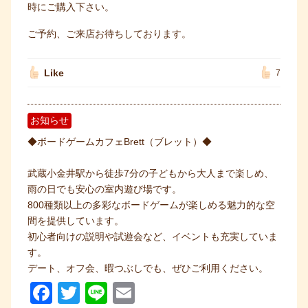
時にご購入下さい。
ご予約、ご来店お待ちしております。
Like
7
お知らせ
◆ボードゲームカフェBrett（ブレット）◆
武蔵小金井駅から徒歩7分の子どもから大人まで楽しめ、
雨の日でも安心の室内遊び場です。
800種類以上の多彩なボードゲームが楽しめる魅力的な空
間を提供しています。
初心者向けの説明や試遊会など、イベントも充実していま
す。
デート、オフ会、暇つぶしでも、ぜひご利用ください。
F
T
Li
E