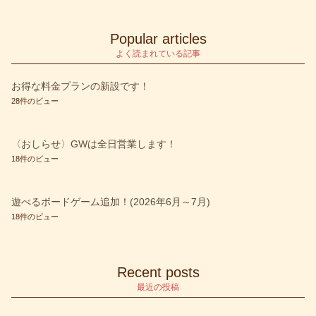
4人で遊ぶ
(32)
blog
(1)
Popular articles
etc
(1)
よく読まれている記事
Fallout
(2)
お得な料金プランの新設です！
28件のビュー
SCYTHE－大鎌戦役－
(2)
SCYTHE－大鎌戦役－＋拡張 彼方よりの侵攻
(3)
〈おしらせ〉GWは全日営業します！
warhammer
(1)
18件のビュー
お知らせ
(39)
遊べるボードゲーム追加！(2026年6月～7月)
すごろく系
(3)
18件のビュー
アクション
(9)
アクワイア
(1)
Recent posts
アブストラクト
(1)
最近の投稿
イベント
(27)