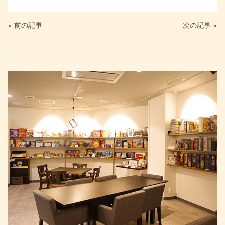
a
wi
n
m
c
tt
e
ail
«
前の記事
次の記事
»
e
er
b
o
o
k