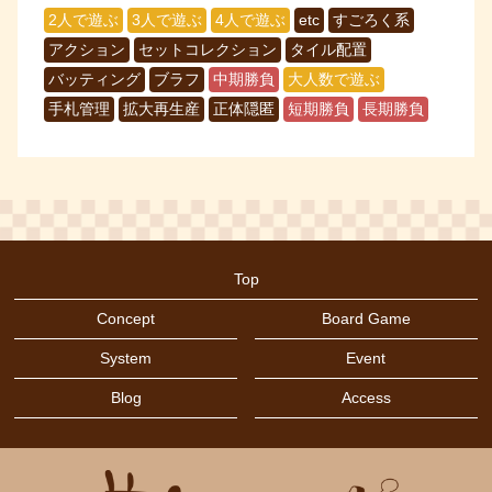
2人で遊ぶ
3人で遊ぶ
4人で遊ぶ
etc
すごろく系
アクション
セットコレクション
タイル配置
バッティング
ブラフ
中期勝負
大人数で遊ぶ
手札管理
拡大再生産
正体隠匿
短期勝負
長期勝負
Top
Concept
Board Game
System
Event
Blog
Access