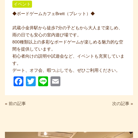
イベント
◆ボードゲームカフェBrett（ブレット）◆
武蔵小金井駅から徒歩7分の子どもから大人まで楽しめ、
雨の日でも安心の室内遊び場です。
800種類以上の多彩なボードゲームが楽しめる魅力的な空
間を提供しています。
初心者向けの説明や試遊会など、イベントも充実していま
す。
デート、オフ会、暇つぶしでも、ぜひご利用ください。
F
T
Li
E
a
wi
n
m
c
tt
e
ail
«
前の記事
次の記事
»
e
er
b
o