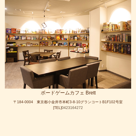
o
k
ボードゲームカフェ Brett
〒184-0004 東京都小金井市本町3-8-10グランコートB1F102号室
[TEL]
0423164272