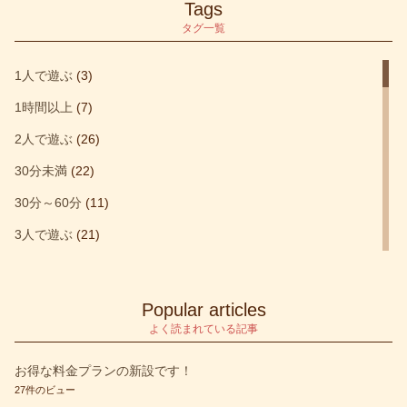
Tags
タグ一覧
1人で遊ぶ
(3)
1時間以上
(7)
2人で遊ぶ
(26)
30分未満
(22)
30分～60分
(11)
3人で遊ぶ
(21)
4人で遊ぶ
(32)
blog
(1)
Popular articles
etc
(1)
よく読まれている記事
Fallout
(2)
お得な料金プランの新設です！
27件のビュー
SCYTHE－大鎌戦役－
(2)