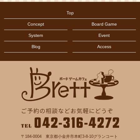
2024年3月
(1)
トワイライトインペリウム
(1)
Top
2020年11月
(1)
ドイツ年間ゲーム大賞2019
(1)
Concept
Board Game
2020年6月
(1)
ドミニオン
(2)
System
Event
2020年5月
(1)
ハートオブクラウン
(2)
Blog
Access
2020年4月
(1)
バッティング
(3)
2019年12月
(2)
バニーキングダム
(1)
2019年3月
(1)
バランスゲーム
(1)
2018年8月
(1)
バランス系
(1)
2018年7月
(1)
パズル
(2)
ブラフ
(1)
プエルトリコ
(1)
プレイ・ホビージャパン！
(1)
〒184-0004 東京都小金井市本町3-8-10グランコート