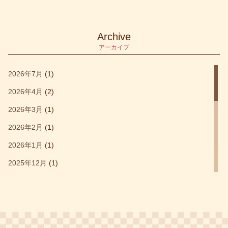
カタンの開拓者たち
(1)
キッズ部門大賞受賞作品
(1)
Archive
アーカイブ
キャッスルクラッシュ
(1)
キングオブニューヨーク
(1)
2026年7月
(1)
クアックサルバー
(1)
2026年4月
(2)
クォーリアーズ
(1)
2026年3月
(1)
クトゥルフウォーズ
(1)
2026年2月
(1)
コロッセオ
(1)
2026年1月
(1)
サグラダ
(1)
2025年12月
(1)
シタデルカラー
(1)
2025年11月
(1)
セットコレクション
(5)
2025年3月
(1)
タイル配置
(6)
2024年11月
(2)
デッキ構築
(4)