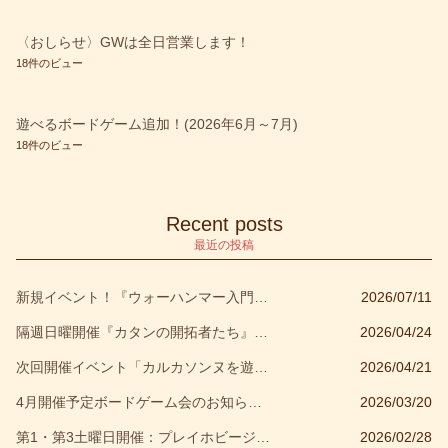
SCYTHE－大鎌戦役－＋拡張 彼方よりの侵攻
(3)
〈おしらせ〉GWは全日営業します！
warhammer
(1)
18件のビュー
お知らせ
(39)
遊べるボードゲーム追加！(2026年6月～7月)
すごろく系
(3)
18件のビュー
アクション
(9)
アクワイア
(1)
Recent posts
アブストラクト
(1)
最近の投稿
イベント
(27)
新規イベント！『ウォーハンマー入門！ペイントセットを作ろう体験会！』
2026/07/11
ウォレット
(1)
隔週日曜開催『カタンの開拓者たち』ボードゲーム会！
2026/04/24
ウォーハンマー
(1)
次回開催イベント「カルカソンヌを遊んで学ぶ資産運用」
2026/04/21
オルビス
(1)
4月開催予定ボードゲーム会のお知らせです！
2026/03/20
カウンティング
(1)
第1・第3土曜日開催：プレイホビージャパン！『SETI：地球外知的生命体探査』に参加しよう！
2026/02/28
カタン
(2)