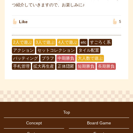
つ紹介していきますので、お楽しみに♪
Like
5
2人で遊ぶ
3人で遊ぶ
4人で遊ぶ
etc
すごろく系
アクション
セットコレクション
タイル配置
バッティング
ブラフ
中期勝負
大人数で遊ぶ
手札管理
拡大再生産
正体隠匿
短期勝負
長期勝負
Top
Concept
Board Game