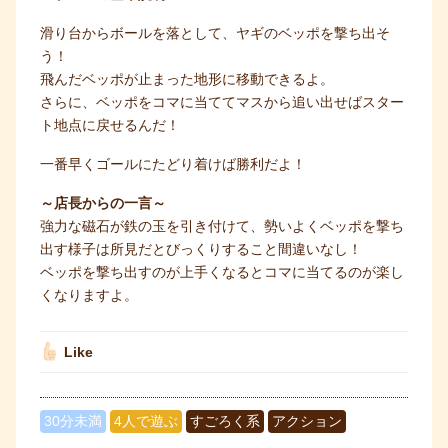
滑り台からボールを落として、ヤギのベッポを撃ち出そ
う！
飛んだベッポが止まった地形に移動できるよ。
さらに、ベッポをコマに当ててマスから追い出せばスター
ト地点に戻せるんだ！
一番早くゴールにたどり着けば勝利だよ！
～店長からの一言～
強力な磁石が鉄の玉を引き付けて、勢いよくベッポを撃ち
出す様子は所見だとびっくりすること間違いなし！
ベッポを撃ち出すのが上手くなるとコマに当てるのが楽し
くなりますよ。
Like
30分未満
4人で遊ぶ
すごろく系
アクション