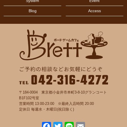
System
Event
Blog
Access
〒184-0004 東京都小金井市本町3-8-10グランコート
B1F102号室
営業時間 13:00-23:00 ※最終入店時間 20:00
定休日 毎週水・木曜日(祝日除く)
F
T
Li
E