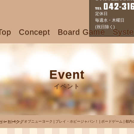
定休日
毎週水・木曜日
Top
Concept
Board Game
Syst
(祝日除く)
Event
イベント
ューヨーク』
ベント | キングオブニューヨーク | プレイ・ホビージャパン！ | ボードゲーム | 都