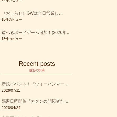
27件のビュー
Fallout
(2)
〈おしらせ〉GWは全日営業します！
SCYTHE－大鎌戦役－
(2)
18件のビュー
SCYTHE－大鎌戦役－＋拡張 彼
遊べるボードゲーム追加！(2026年6月～7月)
方よりの侵攻
(3)
18件のビュー
warhammer
(1)
お知らせ
(39)
Recent posts
最近の投稿
すごろく系
(3)
アクション
(9)
新規イベント！『ウォーハンマー入門！ペイントセットを作ろう体験会！』
2026/07/11
アクワイア
(1)
隔週日曜開催『カタンの開拓者たち』ボードゲーム会！
アブストラクト
(1)
2026/04/24
イベント
(27)