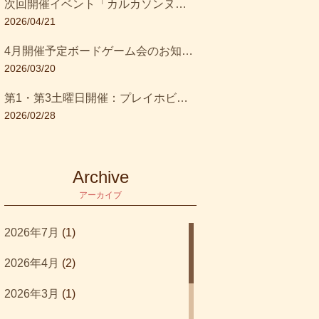
次回開催イベント「カルカソンヌを遊んで学ぶ資産運用」
2026/04/21
ウォレット
(1)
4月開催予定ボードゲーム会のお知らせです！
ウォーハンマー
(1)
2026/03/20
オルビス
(1)
第1・第3土曜日開催：プレイホビージャパン！『SETI：地球外知的生命体探査』に参加しよう！
2026/02/28
カウンティング
(1)
カタン
(2)
Archive
カタンの開拓者たち
(1)
アーカイブ
キッズ部門大賞受賞作品
(1)
2026年7月
(1)
キャッスルクラッシュ
(1)
2026年4月
(2)
キングオブニューヨーク
(1)
2026年3月
(1)
クアックサルバー
(1)