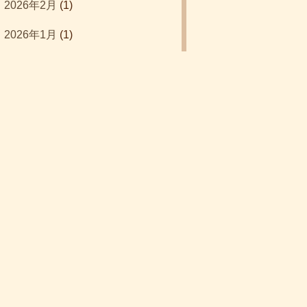
2026年2月
(1)
クォーリアーズ
(1)
2026年1月
(1)
クトゥルフウォーズ
(1)
2025年12月
(1)
コロッセオ
(1)
2019年12月
(2)
サグラダ
(1)
2019年3月
(1)
シタデルカラー
(1)
2018年9月
(2)
セットコレクション
(5)
2018年8月
(4)
タイル配置
(6)
2018年7月
(8)
デッキ構築
(4)
2018年6月
(5)
トワイライトインペリウム
(1)
ドイツ年間ゲーム大賞2019
(1)