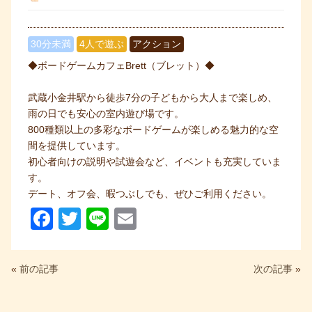
30分未満
4人で遊ぶ
アクション
◆ボードゲームカフェBrett（ブレット）◆
武蔵小金井駅から徒歩7分の子どもから大人まで楽しめ、
雨の日でも安心の室内遊び場です。
800種類以上の多彩なボードゲームが楽しめる魅力的な空
間を提供しています。
初心者向けの説明や試遊会など、イベントも充実していま
す。
デート、オフ会、暇つぶしでも、ぜひご利用ください。
F
T
Li
E
a
wi
n
m
c
tt
e
ail
«
前の記事
次の記事
»
e
er
b