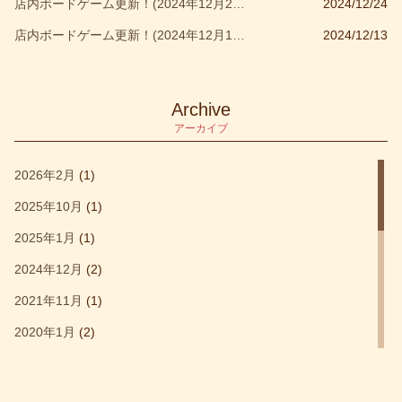
店内ボードゲーム更新！(2024年12月24日)
2024/12/24
カウンティング
(1)
店内ボードゲーム更新！(2024年12月10日)
2024/12/13
カタン
(2)
カタンの開拓者たち
(1)
キッズ部門大賞受賞作品
(1)
Archive
アーカイブ
キャッスルクラッシュ
(1)
キングオブニューヨーク
(1)
2026年2月
(1)
クアックサルバー
(1)
2025年10月
(1)
クォーリアーズ
(1)
2025年1月
(1)
クトゥルフウォーズ
(1)
2024年12月
(2)
コロッセオ
(1)
2021年11月
(1)
サグラダ
(1)
2020年1月
(2)
シタデルカラー
(1)
2019年12月
(4)
セットコレクション
(5)
2019年11月
(6)