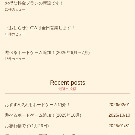
Fallout
(2)
お得な料金プランの新設です！
28件のビュー
SCYTHE－大鎌戦役－
(2)
SCYTHE－大鎌戦役－＋拡張 彼方よりの侵攻
(3)
〈おしらせ〉GWは全日営業します！
warhammer
(1)
18件のビュー
お知らせ
(39)
遊べるボードゲーム追加！(2026年6月～7月)
すごろく系
(3)
18件のビュー
アクション
(9)
アクワイア
(1)
Recent posts
アブストラクト
(1)
最近の投稿
イベント
(27)
おすすめ2人用ボードゲーム紹介！
2026/02/01
ウォレット
(1)
遊べるボードゲーム追加！(2025年10月)
2025/10/10
ウォーハンマー
(1)
お忘れ物です(1月26日)
2025/01/31
オルビス
(1)