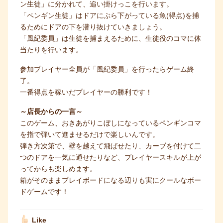
ン生徒」に分かれて、追い掛けっこを行います。
「ペンギン生徒」はドアにぶら下がっている魚(得点)を捕
るためにドアの下を潜り抜けていきましょう。
「風紀委員」は生徒を捕まえるために、生徒役のコマに体
当たりを行います。
参加プレイヤー全員が「風紀委員」を行ったらゲーム終
了。
一番得点を稼いだプレイヤーの勝利です！
～店長からの一言～
このゲーム、おきあがりこぼしになっているペンギンコマ
を指で弾いて進ませるだけで楽しいんです。
弾き方次第で、壁を越えて飛ばせたり、カーブを付けて二
つのドアを一気に通せたりなど、プレイヤースキルが上が
ってからも楽しめます。
箱がそのままプレイボードになる辺りも実にクールなボー
ドゲームです！
Like