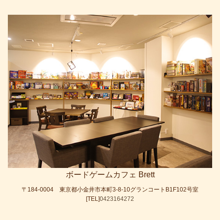
o
o
k
ボードゲームカフェ Brett
〒184-0004 東京都小金井市本町3-8-10グランコートB1F102号室
[TEL]
0423164272