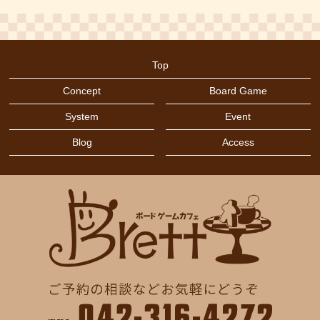
タイル配置
(6)
2019年2月
(1)
デッキ構築
(4)
2019年1月
(6)
トワイライトインペリウム
(1)
Top
2018年11月
(4)
ドイツ年間ゲーム大賞2019
(1)
Concept
Board Game
2018年10月
(2)
ドミニオン
(2)
System
Event
2018年9月
(4)
ハートオブクラウン
(2)
Blog
Access
2018年8月
(1)
バッティング
(3)
2018年7月
(11)
バニーキングダム
(1)
2018年6月
(4)
バランスゲーム
(1)
バランス系
(1)
パズル
(2)
ブラフ
(1)
プエルトリコ
(1)