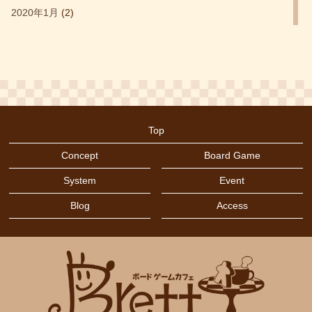
サグラダ
(1)
2020年1月
(2)
シタデルカラー
(1)
2019年12月
(4)
セットコレクション
(5)
2019年11月
(6)
タイル配置
(6)
2019年2月
(1)
デッキ構築
(4)
2019年1月
(6)
トワイライトインペリウム
(1)
Top
2018年11月
(4)
ドイツ年間ゲーム大賞2019
(1)
Concept
Board Game
2018年10月
(2)
ドミニオン
(2)
System
Event
2018年9月
(4)
ハートオブクラウン
(2)
Blog
Access
2018年8月
(1)
バッティング
(3)
2018年7月
(11)
バニーキングダム
(1)
2018年6月
(4)
バランスゲーム
(1)
バランス系
(1)