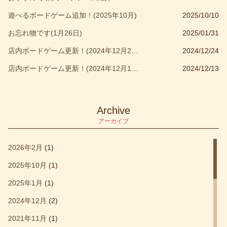
遊べるボードゲーム追加！(2025年10月)
2025/10/10
ウォーハンマー
(1)
お忘れ物です(1月26日)
2025/01/31
オルビス
(1)
店内ボードゲーム更新！(2024年12月24日)
2024/12/24
カウンティング
(1)
店内ボードゲーム更新！(2024年12月10日)
2024/12/13
カタン
(2)
カタンの開拓者たち
(1)
キッズ部門大賞受賞作品
(1)
Archive
アーカイブ
キャッスルクラッシュ
(1)
キングオブニューヨーク
(1)
2026年2月
(1)
クアックサルバー
(1)
2025年10月
(1)
クォーリアーズ
(1)
2025年1月
(1)
クトゥルフウォーズ
(1)
2024年12月
(2)
コロッセオ
(1)
2021年11月
(1)