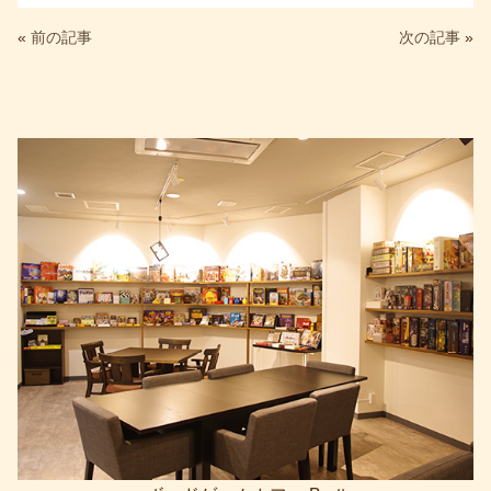
c
tt
e
ail
«
前の記事
次の記事
»
e
er
b
o
o
k