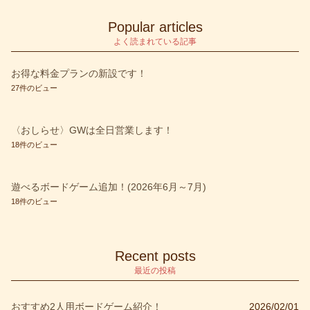
blog
(1)
Popular articles
etc
(1)
よく読まれている記事
Fallout
(2)
お得な料金プランの新設です！
27件のビュー
SCYTHE－大鎌戦役－
(2)
SCYTHE－大鎌戦役－＋拡張 彼方よりの侵攻
(3)
〈おしらせ〉GWは全日営業します！
warhammer
(1)
18件のビュー
お知らせ
(39)
遊べるボードゲーム追加！(2026年6月～7月)
すごろく系
(3)
18件のビュー
アクション
(9)
アクワイア
(1)
Recent posts
アブストラクト
(1)
最近の投稿
イベント
(27)
おすすめ2人用ボードゲーム紹介！
2026/02/01
ウォレット
(1)