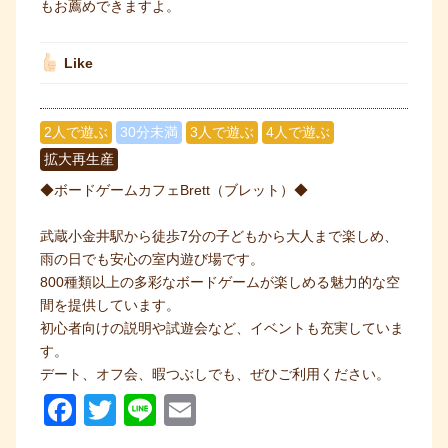
もお薦めできますよ。
Like
2人で遊ぶ
30分未満
3人で遊ぶ
4人で遊ぶ
拡大再生産
◆ボードゲームカフェBrett（ブレット）◆
武蔵小金井駅から徒歩7分の子どもから大人まで楽しめ、
雨の日でも安心の室内遊び場です。
800種類以上の多彩なボードゲームが楽しめる魅力的な空
間を提供しています。
初心者向けの説明や試遊会など、イベントも充実していま
す。
デート、オフ会、暇つぶしでも、ぜひご利用ください。
F
T
Li
E
a
wi
n
m