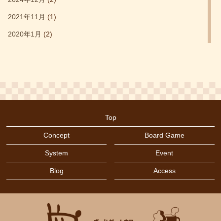
コロッセオ
(1)
2021年11月
(1)
サグラダ
(1)
2020年1月
(2)
シタデルカラー
(1)
2019年12月
(4)
セットコレクション
(5)
2019年11月
(6)
タイル配置
(6)
2019年2月
(1)
デッキ構築
(4)
2019年1月
(6)
トワイライトインペリウム
(1)
Top
2018年11月
(4)
ドイツ年間ゲーム大賞2019
(1)
Concept
Board Game
2018年10月
(2)
ドミニオン
(2)
System
Event
2018年9月
(4)
ハートオブクラウン
(2)
Blog
Access
2018年8月
(1)
バッティング
(3)
2018年7月
(11)
バニーキングダム
(1)
2018年6月
(4)
バランスゲーム
(1)