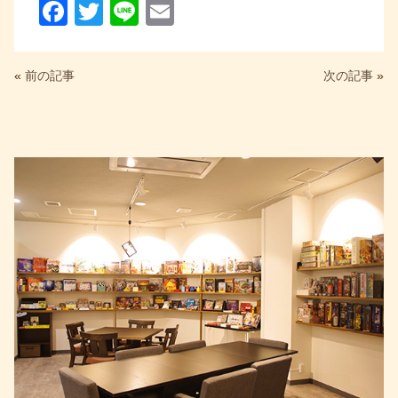
F
T
Li
E
a
wi
n
m
c
tt
e
ail
«
前の記事
次の記事
»
e
er
b
o
o
k