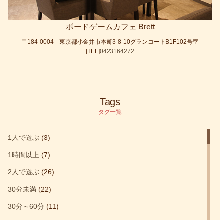
ボードゲームカフェ Brett
〒184-0004 東京都小金井市本町3-8-10グランコートB1F102号室
[TEL]
0423164272
Tags
タグ一覧
1人で遊ぶ
(3)
1時間以上
(7)
2人で遊ぶ
(26)
30分未満
(22)
30分～60分
(11)