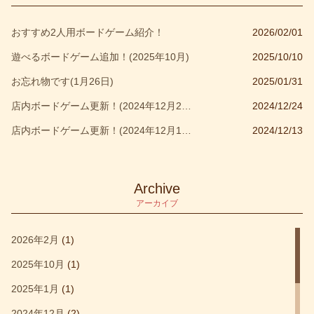
イベント
(27)
おすすめ2人用ボードゲーム紹介！
2026/02/01
ウォレット
(1)
遊べるボードゲーム追加！(2025年10月)
2025/10/10
ウォーハンマー
(1)
お忘れ物です(1月26日)
2025/01/31
オルビス
(1)
店内ボードゲーム更新！(2024年12月24日)
2024/12/24
カウンティング
(1)
店内ボードゲーム更新！(2024年12月10日)
2024/12/13
カタン
(2)
カタンの開拓者たち
(1)
キッズ部門大賞受賞作品
(1)
Archive
アーカイブ
キャッスルクラッシュ
(1)
キングオブニューヨーク
(1)
2026年2月
(1)
クアックサルバー
(1)
2025年10月
(1)
クォーリアーズ
(1)
2025年1月
(1)
クトゥルフウォーズ
(1)
2024年12月
(2)