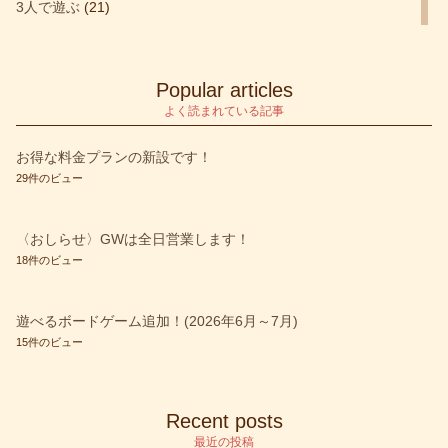
3人で遊ぶ
(21)
4人で遊ぶ
(32)
blog
(1)
Popular articles
etc
(1)
よく読まれている記事
Fallout
(2)
お得な料金プランの新設です！
29件のビュー
SCYTHE－大鎌戦役－
(2)
SCYTHE－大鎌戦役－＋拡張 彼方よりの侵攻
(3)
〈おしらせ〉GWは全日営業します！
warhammer
(1)
18件のビュー
お知らせ
(39)
遊べるボードゲーム追加！(2026年6月～7月)
すごろく系
(3)
15件のビュー
アクション
(9)
アクワイア
(1)
Recent posts
アブストラクト
(1)
最近の投稿