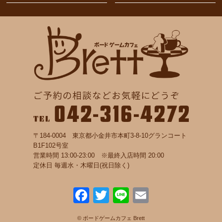
〒184-0004 東京都小金井市本町3-8-10グランコート
B1F102号室
営業時間 13:00-23:00 ※最終入店時間 20:00
定休日 毎週水・木曜日(祝日除く)
F
T
Li
E
a
wi
n
m
© ボードゲームカフェ Brett