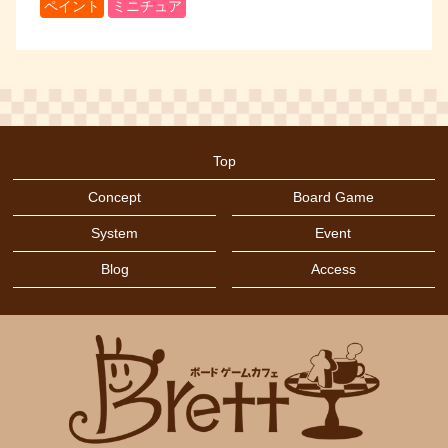
ペイント
ミニチュア
Top
Concept
Board Game
System
Event
Blog
Access