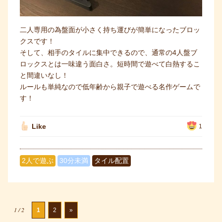
二人専用の為盤面が小さく持ち運びが簡単になったブロッ
クスです！
そして、相手のタイルに集中できるので、通常の4人盤ブ
ロックスとは一味違う面白さ。短時間で遊べて白熱するこ
と間違いなし！
ルールも単純なので低年齢から親子で遊べる名作ゲームで
す！
Like
1
2人で遊ぶ
30分未満
タイル配置
1 / 2
1
2
»