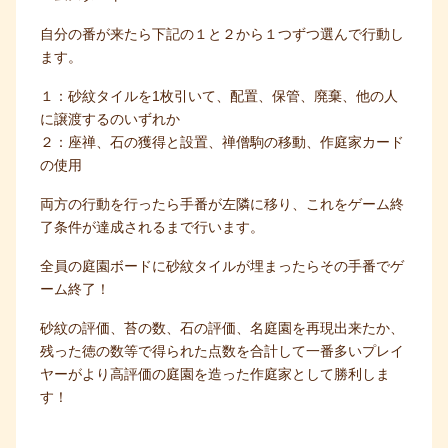
自分の番が来たら下記の１と２から１つずつ選んで行動し
ます。
１：砂紋タイルを1枚引いて、配置、保管、廃棄、他の人
に譲渡するのいずれか
２：座禅、石の獲得と設置、禅僧駒の移動、作庭家カード
の使用
両方の行動を行ったら手番が左隣に移り、これをゲーム終
了条件が達成されるまで行います。
全員の庭園ボードに砂紋タイルが埋まったらその手番でゲ
ーム終了！
砂紋の評価、苔の数、石の評価、名庭園を再現出来たか、
残った徳の数等で得られた点数を合計して一番多いプレイ
ヤーがより高評価の庭園を造った作庭家として勝利しま
す！