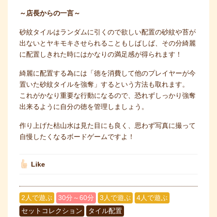
～店長からの一言～
砂紋タイルはランダムに引くので欲しい配置の砂紋や苔が
出ないとヤキモキさせられることもしばしば、その分綺麗
に配置しきれた時にはかなりの満足感が得られます！
綺麗に配置する為には「徳を消費して他のプレイヤーが今
置いた砂紋タイルを強奪」するという方法も取れます。
これがかなり重要な行動になるので、恐れずしっかり強奪
出来るように自分の徳を管理しましょう。
作り上げた枯山水は見た目にも良く、思わず写真に撮って
自慢したくなるボードゲームですよ！
Like
2人で遊ぶ
30分～60分
3人で遊ぶ
4人で遊ぶ
セットコレクション
タイル配置