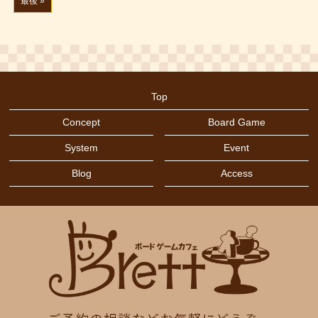
最後 »
Top
Concept
Board Game
System
Event
Blog
Access