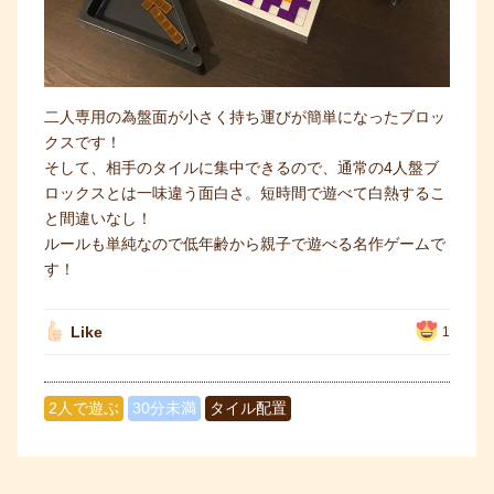
二人専用の為盤面が小さく持ち運びが簡単になったブロッ
クスです！
そして、相手のタイルに集中できるので、通常の4人盤ブ
ロックスとは一味違う面白さ。短時間で遊べて白熱するこ
と間違いなし！
ルールも単純なので低年齢から親子で遊べる名作ゲームで
す！
Like
1
2人で遊ぶ
30分未満
タイル配置