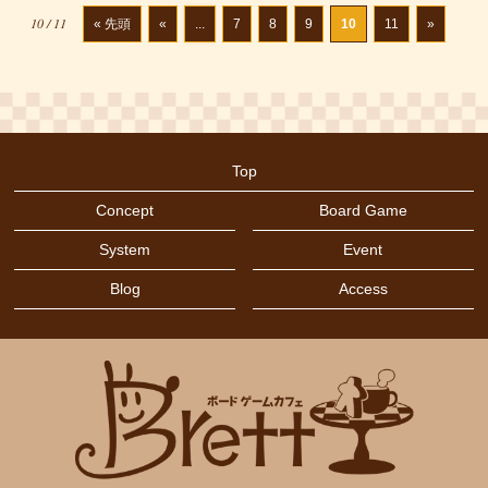
10 / 11
« 先頭
«
...
7
8
9
10
11
»
Top
Concept
Board Game
System
Event
Blog
Access